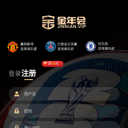
送
18
元
注册
登录